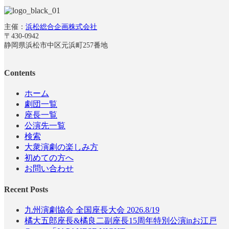
主催：
浜松総合企画株式会社
〒430-0942
静岡県浜松市中区元浜町257番地
Contents
ホーム
劇団一覧
座長一覧
公演先一覧
検索
大衆演劇の楽しみ方
初めての方へ
お問い合わせ
Recent Posts
九州演劇協会 全国座長大会 2026.8/19
橘大五郎座長&橘良二副座長15周年特別公演inお江戸