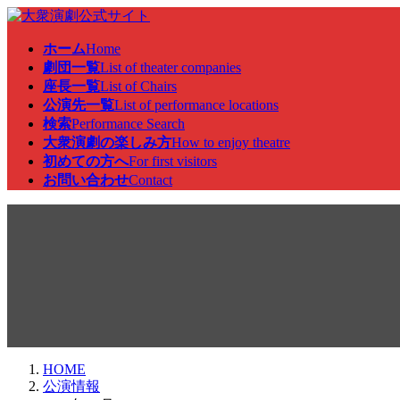
コ
ナ
ン
ビ
ホーム
Home
テ
ゲ
劇団一覧
List of theater companies
ン
ー
座長一覧
List of Chairs
ツ
シ
公演先一覧
List of performance locations
へ
ョ
検索
Performance Search
ス
ン
大衆演劇の楽しみ方
How to enjoy theatre
キ
に
初めての方へ
For first visitors
ッ
移
お問い合わせ
Contact
プ
動
公演情報
HOME
公演情報