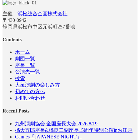
主催：
浜松総合企画株式会社
〒430-0942
静岡県浜松市中区元浜町257番地
Contents
ホーム
劇団一覧
座長一覧
公演先一覧
検索
大衆演劇の楽しみ方
初めての方へ
お問い合わせ
Recent Posts
九州演劇協会 全国座長大会 2026.8/19
橘大五郎座長&橘良二副座長15周年特別公演inお江戸
Cannes「JAPANESE NIGHT」