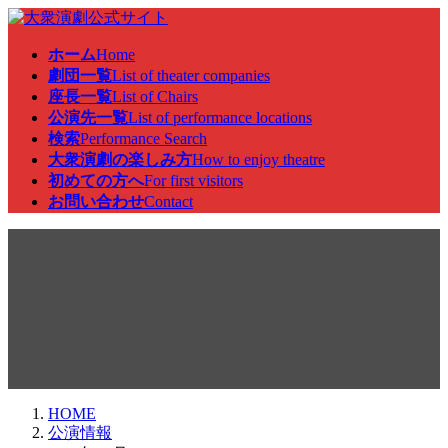
コ
ナ
ン
ビ
ホーム
Home
テ
ゲ
劇団一覧
List of theater companies
ン
ー
座長一覧
List of Chairs
ツ
シ
公演先一覧
List of performance locations
へ
ョ
検索
Performance Search
ス
ン
大衆演劇の楽しみ方
How to enjoy theatre
キ
に
初めての方へ
For first visitors
ッ
移
お問い合わせ
Contact
プ
動
公演情報
HOME
公演情報