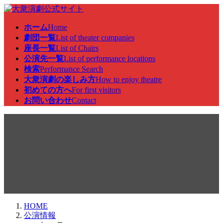
コ
ナ
ン
ビ
ホーム
Home
テ
ゲ
劇団一覧
List of theater companies
ン
ー
座長一覧
List of Chairs
ツ
シ
公演先一覧
List of performance locations
へ
ョ
検索
Performance Search
ス
ン
大衆演劇の楽しみ方
How to enjoy theatre
キ
に
初めての方へ
For first visitors
ッ
移
お問い合わせ
Contact
プ
動
公演情報
HOME
公演情報