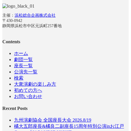
主催：
浜松総合企画株式会社
〒430-0942
静岡県浜松市中区元浜町257番地
Contents
ホーム
劇団一覧
座長一覧
公演先一覧
検索
大衆演劇の楽しみ方
初めての方へ
お問い合わせ
Recent Posts
九州演劇協会 全国座長大会 2026.8/19
橘大五郎座長&橘良二副座長15周年特別公演inお江戸