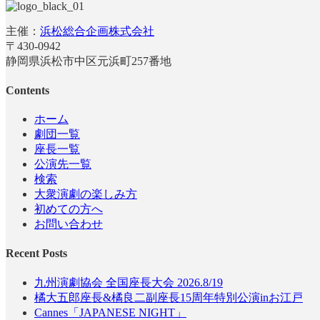
主催：
浜松総合企画株式会社
〒430-0942
静岡県浜松市中区元浜町257番地
Contents
ホーム
劇団一覧
座長一覧
公演先一覧
検索
大衆演劇の楽しみ方
初めての方へ
お問い合わせ
Recent Posts
九州演劇協会 全国座長大会 2026.8/19
橘大五郎座長&橘良二副座長15周年特別公演inお江戸
Cannes「JAPANESE NIGHT」