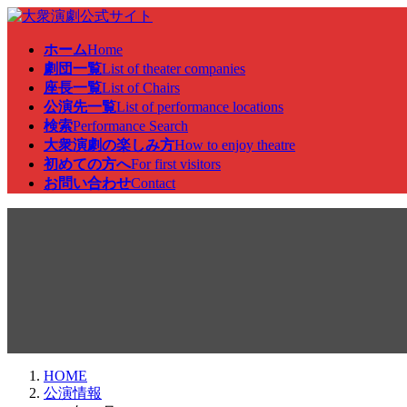
コ
ナ
ン
ビ
ホーム
Home
テ
ゲ
劇団一覧
List of theater companies
ン
ー
座長一覧
List of Chairs
ツ
シ
公演先一覧
List of performance locations
へ
ョ
検索
Performance Search
ス
ン
大衆演劇の楽しみ方
How to enjoy theatre
キ
に
初めての方へ
For first visitors
ッ
移
お問い合わせ
Contact
プ
動
公演情報
HOME
公演情報