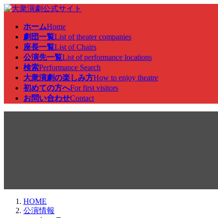
コ
ナ
ン
ビ
ホーム
Home
テ
ゲ
劇団一覧
List of theater companies
ン
ー
座長一覧
List of Chairs
ツ
シ
公演先一覧
List of performance locations
へ
ョ
検索
Performance Search
ス
ン
大衆演劇の楽しみ方
How to enjoy theatre
キ
に
初めての方へ
For first visitors
ッ
移
お問い合わせ
Contact
プ
動
公演情報
HOME
公演情報