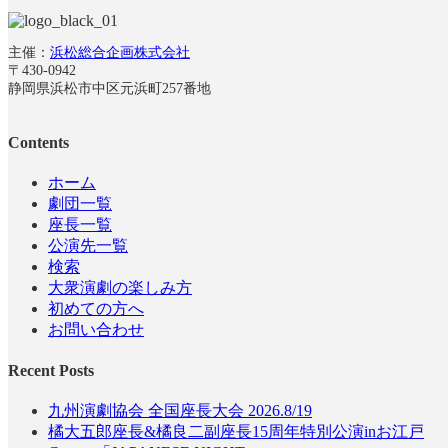
主催：
浜松総合企画株式会社
〒430-0942
静岡県浜松市中区元浜町257番地
Contents
ホーム
劇団一覧
座長一覧
公演先一覧
検索
大衆演劇の楽しみ方
初めての方へ
お問い合わせ
Recent Posts
九州演劇協会 全国座長大会 2026.8/19
橘大五郎座長&橘良二副座長15周年特別公演inお江戸