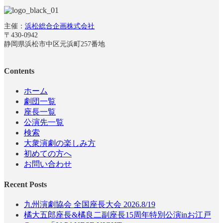
主催：
浜松総合企画株式会社
〒430-0942
静岡県浜松市中区元浜町257番地
Contents
ホーム
劇団一覧
座長一覧
公演先一覧
検索
大衆演劇の楽しみ方
初めての方へ
お問い合わせ
Recent Posts
九州演劇協会 全国座長大会 2026.8/19
橘大五郎座長&橘良二副座長15周年特別公演inお江戸