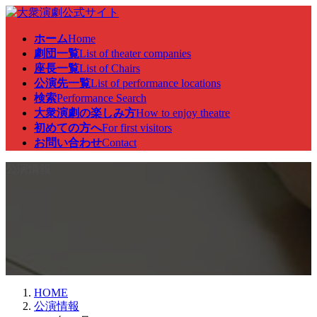
コ
ナ
ン
ビ
ホーム
Home
テ
ゲ
劇団一覧
List of theater companies
ン
ー
座長一覧
List of Chairs
ツ
シ
公演先一覧
List of performance locations
へ
ョ
検索
Performance Search
ス
ン
大衆演劇の楽しみ方
How to enjoy theatre
キ
に
初めての方へ
For first visitors
ッ
移
お問い合わせ
Contact
プ
動
公演情報
HOME
公演情報