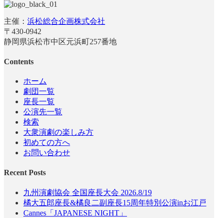
主催：
浜松総合企画株式会社
〒430-0942
静岡県浜松市中区元浜町257番地
Contents
ホーム
劇団一覧
座長一覧
公演先一覧
検索
大衆演劇の楽しみ方
初めての方へ
お問い合わせ
Recent Posts
九州演劇協会 全国座長大会 2026.8/19
橘大五郎座長&橘良二副座長15周年特別公演inお江戸
Cannes「JAPANESE NIGHT」