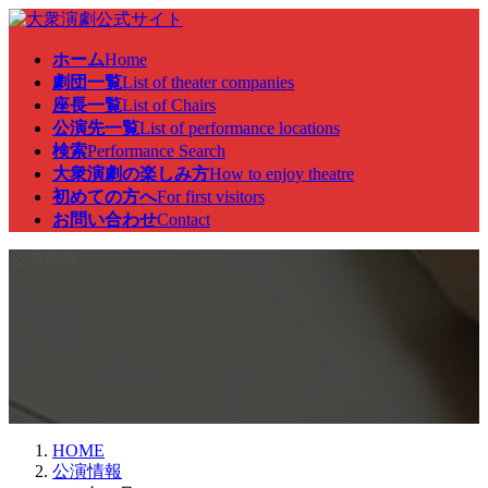
コ
ナ
ン
ビ
ホーム
Home
テ
ゲ
劇団一覧
List of theater companies
ン
ー
座長一覧
List of Chairs
ツ
シ
公演先一覧
List of performance locations
へ
ョ
検索
Performance Search
ス
ン
大衆演劇の楽しみ方
How to enjoy theatre
キ
に
初めての方へ
For first visitors
ッ
移
お問い合わせ
Contact
プ
動
公演情報
HOME
公演情報