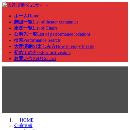
コ
ナ
ン
ビ
ホーム
Home
テ
ゲ
劇団一覧
List of theater companies
ン
ー
座長一覧
List of Chairs
ツ
シ
公演先一覧
List of performance locations
へ
ョ
検索
Performance Search
ス
ン
大衆演劇の楽しみ方
How to enjoy theatre
キ
に
初めての方へ
For first visitors
ッ
移
お問い合わせ
Contact
プ
動
公演情報
HOME
公演情報