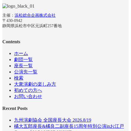
主催：
浜松総合企画株式会社
〒430-0942
静岡県浜松市中区元浜町257番地
Contents
ホーム
劇団一覧
座長一覧
公演先一覧
検索
大衆演劇の楽しみ方
初めての方へ
お問い合わせ
Recent Posts
九州演劇協会 全国座長大会 2026.8/19
橘大五郎座長&橘良二副座長15周年特別公演inお江戸