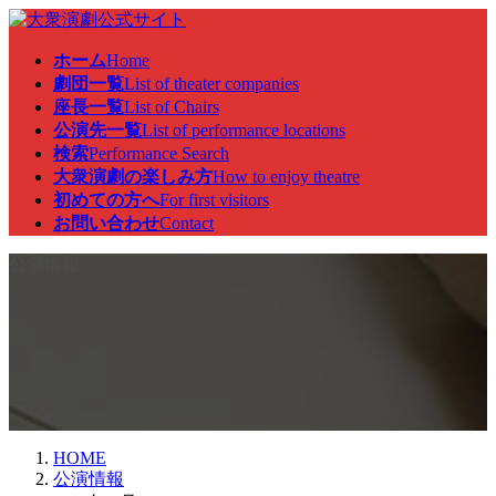
コ
ナ
ン
ビ
ホーム
Home
テ
ゲ
劇団一覧
List of theater companies
ン
ー
座長一覧
List of Chairs
ツ
シ
公演先一覧
List of performance locations
へ
ョ
検索
Performance Search
ス
ン
大衆演劇の楽しみ方
How to enjoy theatre
キ
に
初めての方へ
For first visitors
ッ
移
お問い合わせ
Contact
プ
動
公演情報
HOME
公演情報