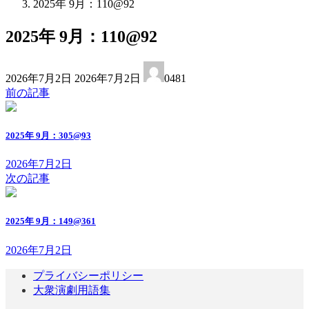
2025年 9月：110@92
2025年 9月：110@92
最
2026年7月2日
2026年7月2日
0481
終
前の記事
更
新
日
2025年 9月：305@93
時
:
2026年7月2日
次の記事
2025年 9月：149@361
2026年7月2日
プライバシーポリシー
大衆演劇用語集