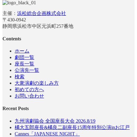
主催：
浜松総合企画株式会社
〒430-0942
静岡県浜松市中区元浜町257番地
Contents
ホーム
劇団一覧
座長一覧
公演先一覧
検索
大衆演劇の楽しみ方
初めての方へ
お問い合わせ
Recent Posts
九州演劇協会 全国座長大会 2026.8/19
橘大五郎座長&橘良二副座長15周年特別公演inお江戸
Cannes「JAPANESE NIGHT」