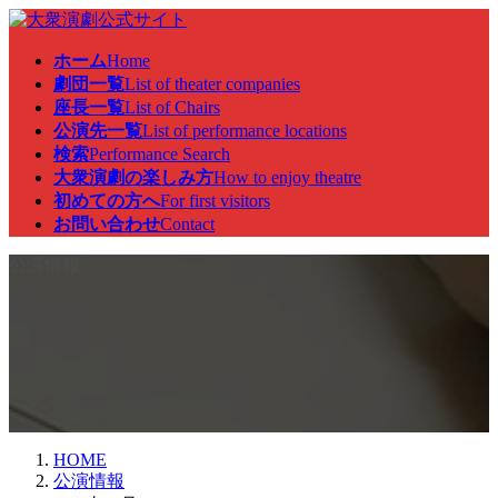
コ
ナ
ン
ビ
ホーム
Home
テ
ゲ
劇団一覧
List of theater companies
ン
ー
座長一覧
List of Chairs
ツ
シ
公演先一覧
List of performance locations
へ
ョ
検索
Performance Search
ス
ン
大衆演劇の楽しみ方
How to enjoy theatre
キ
に
初めての方へ
For first visitors
ッ
移
お問い合わせ
Contact
プ
動
公演情報
HOME
公演情報