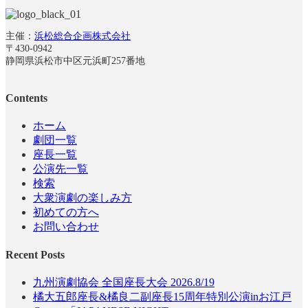
主催：
浜松総合企画株式会社
〒430-0942
静岡県浜松市中区元浜町257番地
Contents
ホーム
劇団一覧
座長一覧
公演先一覧
検索
大衆演劇の楽しみ方
初めての方へ
お問い合わせ
Recent Posts
九州演劇協会 全国座長大会 2026.8/19
橘大五郎座長&橘良二副座長15周年特別公演inお江戸