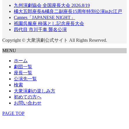
九州演劇協会 全国座長大会 2026.8/19
橘大五郎座長&橘良二副座長15周年特別公演inお江戸
Cannes「JAPANESE NIGHT」
祇園呉服座 柿落とし記念座長大会
四代目 市川千車 襲名公演
Copyright © 大衆演劇公式サイト All Rights Reserved.
MENU
ホーム
劇団一覧
座長一覧
公演先一覧
検索
大衆演劇の楽しみ方
初めての方へ
お問い合わせ
PAGE TOP