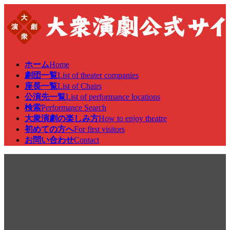
コ
ナ
ン
ビ
テ
ゲ
ン
ー
ツ
シ
へ
ョ
ホーム
Home
ス
ン
劇団一覧
List of theater companies
キ
に
座長一覧
List of Chairs
ッ
移
公演先一覧
List of performance locations
プ
動
検索
Performance Search
大衆演劇の楽しみ方
How to enjoy theatre
初めての方へ
For first visitors
お問い合わせ
Contact
公演情報