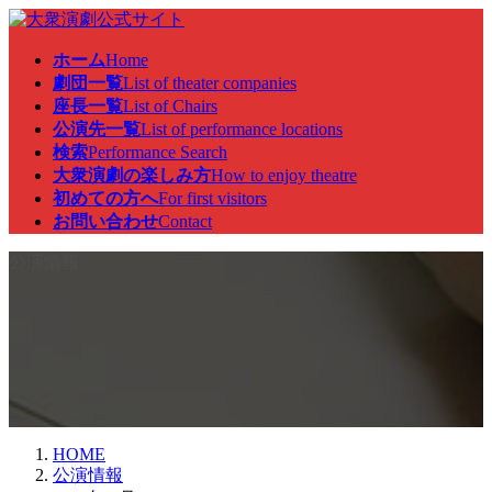
コ
ナ
ン
ビ
ホーム
Home
テ
ゲ
劇団一覧
List of theater companies
ン
ー
座長一覧
List of Chairs
ツ
シ
公演先一覧
List of performance locations
へ
ョ
検索
Performance Search
ス
ン
大衆演劇の楽しみ方
How to enjoy theatre
キ
に
初めての方へ
For first visitors
ッ
移
お問い合わせ
Contact
プ
動
公演情報
HOME
公演情報