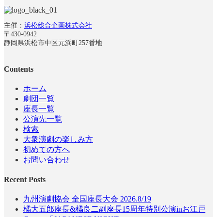
主催：
浜松総合企画株式会社
〒430-0942
静岡県浜松市中区元浜町257番地
Contents
ホーム
劇団一覧
座長一覧
公演先一覧
検索
大衆演劇の楽しみ方
初めての方へ
お問い合わせ
Recent Posts
九州演劇協会 全国座長大会 2026.8/19
橘大五郎座長&橘良二副座長15周年特別公演inお江戸