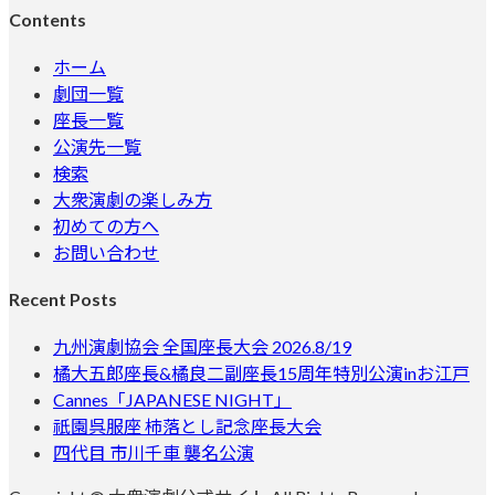
Contents
ホーム
劇団一覧
座長一覧
公演先一覧
検索
大衆演劇の楽しみ方
初めての方へ
お問い合わせ
Recent Posts
九州演劇協会 全国座長大会 2026.8/19
橘大五郎座長&橘良二副座長15周年特別公演inお江戸
Cannes「JAPANESE NIGHT」
祇園呉服座 柿落とし記念座長大会
四代目 市川千車 襲名公演