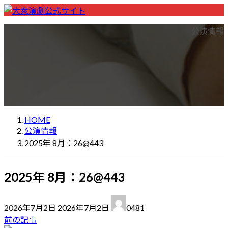
コ
ナ
ン
ビ
ホーム
Home
劇団一覧
List of theater companies
公演情報
テ
ゲ
座長一覧
List of Chairs
ン
ー
公演先一覧
List of performance locations
ツ
シ
検索
Performance Search
へ
ョ
大衆演劇の楽しみ方
How to enjoy theatre
ス
ン
初めての方へ
For first visitors
お問い合わせ
Contact
キ
に
ッ
移
HOME
プ
動
公演情報
2025年 8月：26@443
2025年 8月：26@443
最
2026年7月2日
2026年7月2日
0481
終
前の記事
更