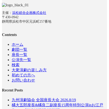
主催：
浜松総合企画株式会社
〒430-0942
静岡県浜松市中区元浜町257番地
Contents
ホーム
劇団一覧
座長一覧
公演先一覧
検索
大衆演劇の楽しみ方
初めての方へ
お問い合わせ
Recent Posts
九州演劇協会 全国座長大会 2026.8/19
橘大五郎座長&橘良二副座長15周年特別公演inお江戸