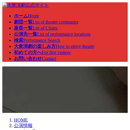
コ
ナ
ン
ビ
ホーム
Home
テ
ゲ
劇団一覧
List of theater companies
ン
ー
座長一覧
List of Chairs
ツ
シ
公演先一覧
List of performance locations
へ
ョ
検索
Performance Search
ス
ン
大衆演劇の楽しみ方
How to enjoy theatre
キ
に
初めての方へ
For first visitors
ッ
移
お問い合わせ
Contact
プ
動
公演情報
HOME
公演情報