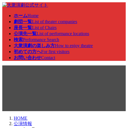
コ
ナ
ン
ビ
ホーム
Home
テ
ゲ
劇団一覧
List of theater companies
ン
ー
座長一覧
List of Chairs
ツ
シ
公演先一覧
List of performance locations
へ
ョ
検索
Performance Search
ス
ン
大衆演劇の楽しみ方
How to enjoy theatre
キ
に
初めての方へ
For first visitors
ッ
移
お問い合わせ
Contact
プ
動
公演情報
HOME
公演情報