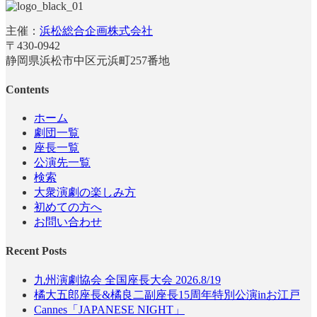
主催：
浜松総合企画株式会社
〒430-0942
静岡県浜松市中区元浜町257番地
Contents
ホーム
劇団一覧
座長一覧
公演先一覧
検索
大衆演劇の楽しみ方
初めての方へ
お問い合わせ
Recent Posts
九州演劇協会 全国座長大会 2026.8/19
橘大五郎座長&橘良二副座長15周年特別公演inお江戸
Cannes「JAPANESE NIGHT」