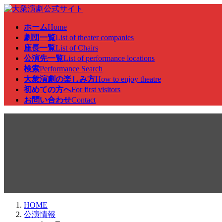
コ
ナ
ン
ビ
ホーム
Home
テ
ゲ
劇団一覧
List of theater companies
ン
ー
座長一覧
List of Chairs
ツ
シ
公演先一覧
List of performance locations
へ
ョ
検索
Performance Search
ス
ン
大衆演劇の楽しみ方
How to enjoy theatre
キ
に
初めての方へ
For first visitors
ッ
移
お問い合わせ
Contact
プ
動
公演情報
HOME
公演情報