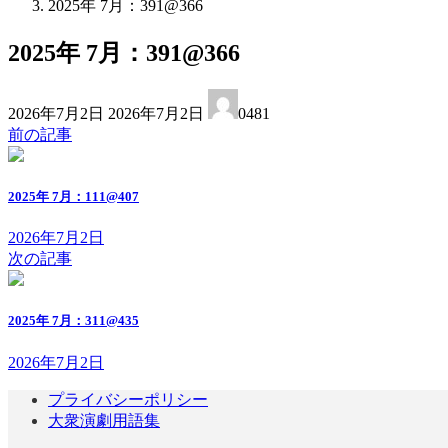
2025年 7月：391@366
2025年 7月：391@366
最
2026年7月2日
2026年7月2日
0481
終
前の記事
更
新
日
2025年 7月：111@407
時
:
2026年7月2日
次の記事
2025年 7月：311@435
2026年7月2日
プライバシーポリシー
大衆演劇用語集