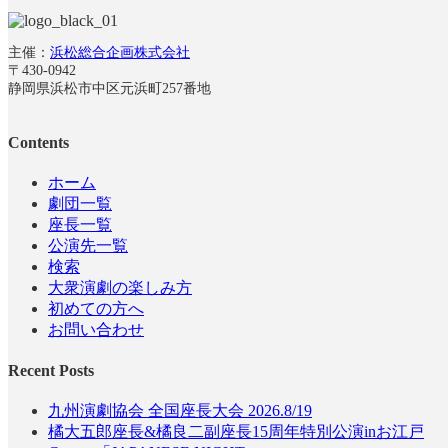
主催：
浜松総合企画株式会社
〒430-0942
静岡県浜松市中区元浜町257番地
Contents
ホーム
劇団一覧
座長一覧
公演先一覧
検索
大衆演劇の楽しみ方
初めての方へ
お問い合わせ
Recent Posts
九州演劇協会 全国座長大会 2026.8/19
橘大五郎座長&橘良二副座長15周年特別公演inお江戸