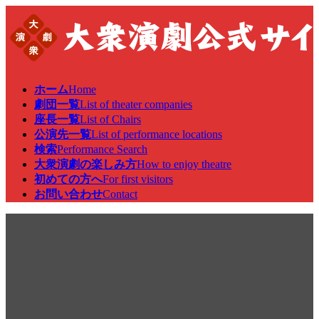
コ
ナ
ン
ビ
テ
ゲ
ン
ー
ツ
シ
へ
ョ
ホーム
Home
ス
ン
劇団一覧
List of theater companies
キ
に
座長一覧
List of Chairs
ッ
移
公演先一覧
List of performance locations
プ
動
検索
Performance Search
大衆演劇の楽しみ方
How to enjoy theatre
初めての方へ
For first visitors
お問い合わせ
Contact
公演情報