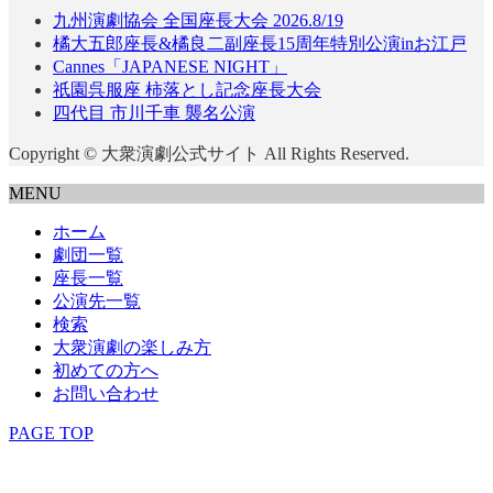
九州演劇協会 全国座長大会 2026.8/19
橘大五郎座長&橘良二副座長15周年特別公演inお江戸
Cannes「JAPANESE NIGHT」
祇園呉服座 柿落とし記念座長大会
四代目 市川千車 襲名公演
Copyright © 大衆演劇公式サイト All Rights Reserved.
MENU
ホーム
劇団一覧
座長一覧
公演先一覧
検索
大衆演劇の楽しみ方
初めての方へ
お問い合わせ
PAGE TOP