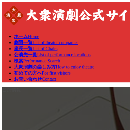
コ
ナ
ン
ビ
テ
ゲ
ン
ー
ツ
シ
へ
ョ
ホーム
Home
ス
ン
劇団一覧
List of theater companies
キ
に
座長一覧
List of Chairs
ッ
移
公演先一覧
List of performance locations
プ
動
検索
Performance Search
大衆演劇の楽しみ方
How to enjoy theatre
初めての方へ
For first visitors
お問い合わせ
Contact
公演情報