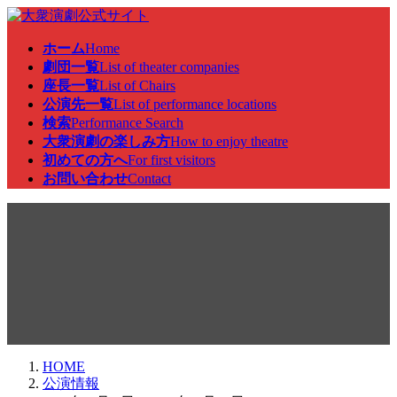
コ
ナ
ン
ビ
ホーム
Home
テ
ゲ
劇団一覧
List of theater companies
ン
ー
座長一覧
List of Chairs
ツ
シ
公演先一覧
List of performance locations
へ
ョ
検索
Performance Search
ス
ン
大衆演劇の楽しみ方
How to enjoy theatre
キ
に
初めての方へ
For first visitors
ッ
移
お問い合わせ
Contact
プ
動
公演情報
HOME
公演情報