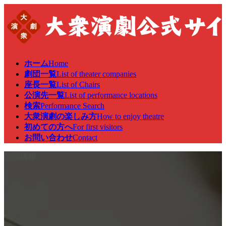
コ
ナ
ン
ビ
テ
ゲ
ン
ー
ツ
シ
へ
ョ
ホーム
Home
ス
ン
劇団一覧
List of theater companies
キ
に
座長一覧
List of Chairs
ッ
移
公演先一覧
List of performance locations
プ
動
検索
Performance Search
大衆演劇の楽しみ方
How to enjoy theatre
初めての方へ
For first visitors
お問い合わせ
Contact
公演情報