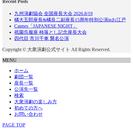
Recent Posts
九州演劇協会 全国座長大会 2026.8/19
橘大五郎座長&橘良二副座長15周年特別公演inお江戸
Cannes「JAPANESE NIGHT」
祇園呉服座 柿落とし記念座長大会
四代目 市川千車 襲名公演
Copyright © 大衆演劇公式サイト All Rights Reserved.
MENU
ホーム
劇団一覧
座長一覧
公演先一覧
検索
大衆演劇の楽しみ方
初めての方へ
お問い合わせ
PAGE TOP