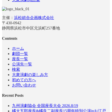
主催：
浜松総合企画株式会社
〒430-0942
静岡県浜松市中区元浜町257番地
Contents
ホーム
劇団一覧
座長一覧
公演先一覧
検索
大衆演劇の楽しみ方
初めての方へ
お問い合わせ
Recent Posts
九州演劇協会 全国座長大会 2026.8/19
橘大五郎座長&橘良二副座長15周年特別公演inお江戸