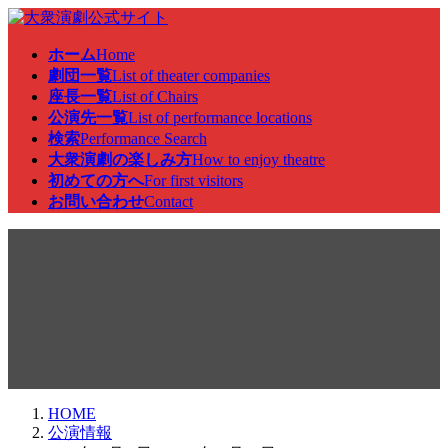
コ
ナ
ン
ビ
ホーム
Home
テ
ゲ
劇団一覧
List of theater companies
ン
ー
座長一覧
List of Chairs
ツ
シ
公演先一覧
List of performance locations
へ
ョ
検索
Performance Search
ス
ン
大衆演劇の楽しみ方
How to enjoy theatre
キ
に
初めての方へ
For first visitors
ッ
移
お問い合わせ
Contact
プ
動
公演情報
HOME
公演情報