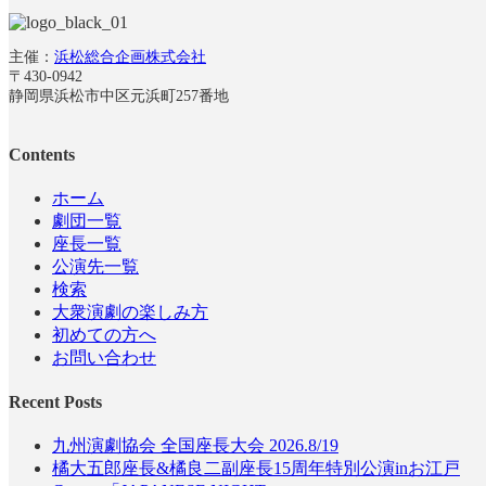
主催：
浜松総合企画株式会社
〒430-0942
静岡県浜松市中区元浜町257番地
Contents
ホーム
劇団一覧
座長一覧
公演先一覧
検索
大衆演劇の楽しみ方
初めての方へ
お問い合わせ
Recent Posts
九州演劇協会 全国座長大会 2026.8/19
橘大五郎座長&橘良二副座長15周年特別公演inお江戸