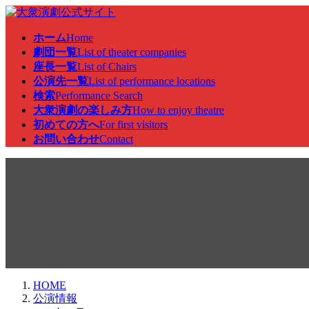
コ
ナ
ン
ビ
ホーム
Home
テ
ゲ
劇団一覧
List of theater companies
ン
ー
座長一覧
List of Chairs
ツ
シ
公演先一覧
List of performance locations
へ
ョ
検索
Performance Search
ス
ン
大衆演劇の楽しみ方
How to enjoy theatre
キ
に
初めての方へ
For first visitors
ッ
移
お問い合わせ
Contact
プ
動
公演情報
HOME
公演情報