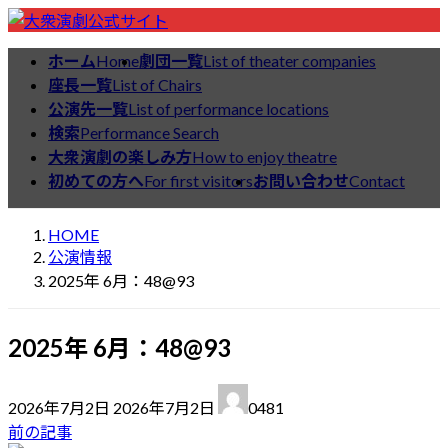
コ
ナ
ン
ビ
ホーム
Home
劇団一覧
List of theater companies
公演情報
テ
ゲ
座長一覧
List of Chairs
ン
ー
公演先一覧
List of performance locations
ツ
シ
検索
Performance Search
へ
ョ
大衆演劇の楽しみ方
How to enjoy theatre
ス
ン
初めての方へ
For first visitors
お問い合わせ
Contact
キ
に
ッ
移
HOME
プ
動
公演情報
2025年 6月：48@93
2025年 6月：48@93
最
2026年7月2日
2026年7月2日
0481
終
前の記事
更