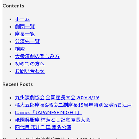
Contents
ホーム
劇団一覧
座長一覧
公演先一覧
検索
大衆演劇の楽しみ方
初めての方へ
お問い合わせ
Recent Posts
九州演劇協会 全国座長大会 2026.8/19
橘大五郎座長&橘良二副座長15周年特別公演inお江戸
Cannes「JAPANESE NIGHT」
祇園呉服座 柿落とし記念座長大会
四代目 市川千車 襲名公演