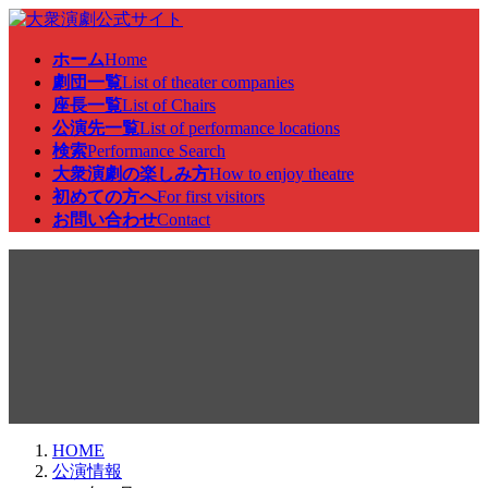
コ
ナ
ン
ビ
ホーム
Home
テ
ゲ
劇団一覧
List of theater companies
ン
ー
座長一覧
List of Chairs
ツ
シ
公演先一覧
List of performance locations
へ
ョ
検索
Performance Search
ス
ン
大衆演劇の楽しみ方
How to enjoy theatre
キ
に
初めての方へ
For first visitors
ッ
移
お問い合わせ
Contact
プ
動
公演情報
HOME
公演情報