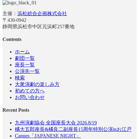
主催：
浜松総合企画株式会社
〒430-0942
静岡県浜松市中区元浜町257番地
Contents
ホーム
劇団一覧
座長一覧
公演先一覧
検索
大衆演劇の楽しみ方
初めての方へ
お問い合わせ
Recent Posts
九州演劇協会 全国座長大会 2026.8/19
橘大五郎座長&橘良二副座長15周年特別公演inお江戸
Cannes「JAPANESE NIGHT」