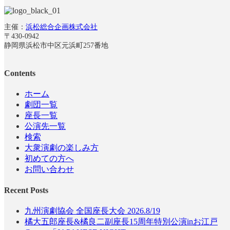
主催：
浜松総合企画株式会社
〒430-0942
静岡県浜松市中区元浜町257番地
Contents
ホーム
劇団一覧
座長一覧
公演先一覧
検索
大衆演劇の楽しみ方
初めての方へ
お問い合わせ
Recent Posts
九州演劇協会 全国座長大会 2026.8/19
橘大五郎座長&橘良二副座長15周年特別公演inお江戸