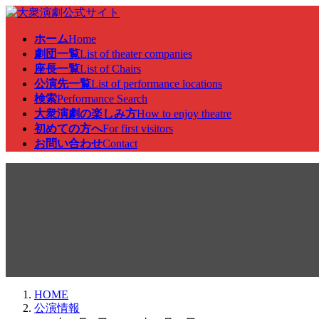
コ
ナ
ン
ビ
ホーム
Home
テ
ゲ
劇団一覧
List of theater companies
ン
ー
座長一覧
List of Chairs
ツ
シ
公演先一覧
List of performance locations
へ
ョ
検索
Performance Search
ス
ン
大衆演劇の楽しみ方
How to enjoy theatre
キ
に
初めての方へ
For first visitors
ッ
移
お問い合わせ
Contact
プ
動
公演情報
HOME
公演情報