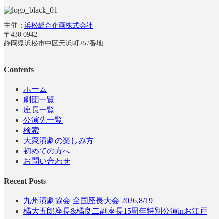
主催：
浜松総合企画株式会社
〒430-0942
静岡県浜松市中区元浜町257番地
Contents
ホーム
劇団一覧
座長一覧
公演先一覧
検索
大衆演劇の楽しみ方
初めての方へ
お問い合わせ
Recent Posts
九州演劇協会 全国座長大会 2026.8/19
橘大五郎座長&橘良二副座長15周年特別公演inお江戸