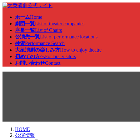
コ
ナ
ン
ビ
ホーム
Home
テ
ゲ
劇団一覧
List of theater companies
ン
ー
座長一覧
List of Chairs
ツ
シ
公演先一覧
List of performance locations
へ
ョ
検索
Performance Search
ス
ン
大衆演劇の楽しみ方
How to enjoy theatre
キ
に
初めての方へ
For first visitors
ッ
移
お問い合わせ
Contact
プ
動
公演情報
HOME
公演情報