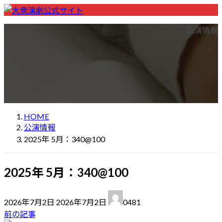
コ
ナ
ン
ビ
ホーム
Home
劇団一覧
List of theater companies
公演情報
テ
ゲ
座長一覧
List of Chairs
ン
ー
公演先一覧
List of performance locations
ツ
シ
検索
Performance Search
へ
ョ
大衆演劇の楽しみ方
How to enjoy theatre
ス
ン
初めての方へ
For first visitors
お問い合わせ
Contact
キ
に
ッ
移
HOME
プ
動
公演情報
2025年 5月：340@100
2025年 5月：340@100
最
2026年7月2日
2026年7月2日
0481
終
前の記事
更