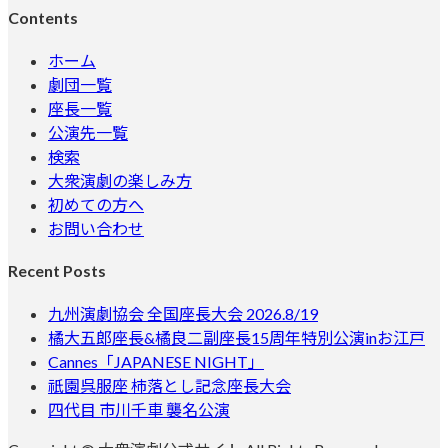
Contents
ホーム
劇団一覧
座長一覧
公演先一覧
検索
大衆演劇の楽しみ方
初めての方へ
お問い合わせ
Recent Posts
九州演劇協会 全国座長大会 2026.8/19
橘大五郎座長&橘良二副座長15周年特別公演inお江戸
Cannes「JAPANESE NIGHT」
祇園呉服座 柿落とし記念座長大会
四代目 市川千車 襲名公演