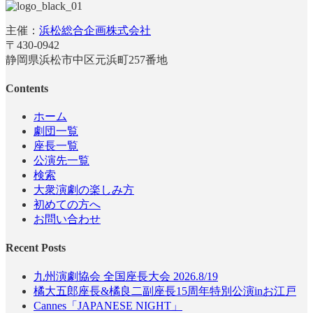
主催：
浜松総合企画株式会社
〒430-0942
静岡県浜松市中区元浜町257番地
Contents
ホーム
劇団一覧
座長一覧
公演先一覧
検索
大衆演劇の楽しみ方
初めての方へ
お問い合わせ
Recent Posts
九州演劇協会 全国座長大会 2026.8/19
橘大五郎座長&橘良二副座長15周年特別公演inお江戸
Cannes「JAPANESE NIGHT」