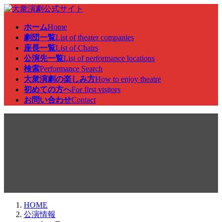
コ
ナ
ン
ビ
ホーム
Home
テ
ゲ
劇団一覧
List of theater companies
ン
ー
座長一覧
List of Chairs
ツ
シ
公演先一覧
List of performance locations
へ
ョ
検索
Performance Search
ス
ン
大衆演劇の楽しみ方
How to enjoy theatre
キ
に
初めての方へ
For first visitors
ッ
移
お問い合わせ
Contact
プ
動
公演情報
HOME
公演情報