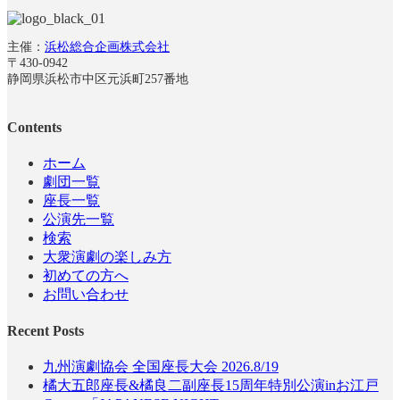
主催：
浜松総合企画株式会社
〒430-0942
静岡県浜松市中区元浜町257番地
Contents
ホーム
劇団一覧
座長一覧
公演先一覧
検索
大衆演劇の楽しみ方
初めての方へ
お問い合わせ
Recent Posts
九州演劇協会 全国座長大会 2026.8/19
橘大五郎座長&橘良二副座長15周年特別公演inお江戸