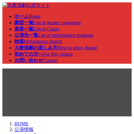
コ
ナ
ン
ビ
ホーム
Home
テ
ゲ
劇団一覧
List of theater companies
ン
ー
座長一覧
List of Chairs
ツ
シ
公演先一覧
List of performance locations
へ
ョ
検索
Performance Search
ス
ン
大衆演劇の楽しみ方
How to enjoy theatre
キ
に
初めての方へ
For first visitors
ッ
移
お問い合わせ
Contact
プ
動
公演情報
HOME
公演情報