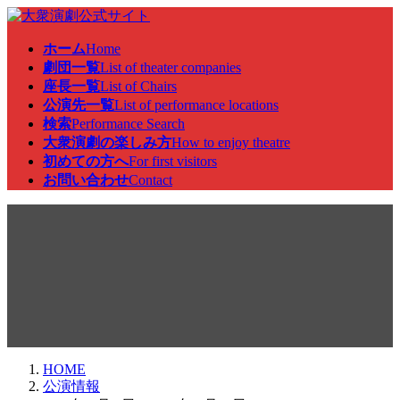
コ
ナ
ン
ビ
ホーム
Home
テ
ゲ
劇団一覧
List of theater companies
ン
ー
座長一覧
List of Chairs
ツ
シ
公演先一覧
List of performance locations
へ
ョ
検索
Performance Search
ス
ン
大衆演劇の楽しみ方
How to enjoy theatre
キ
に
初めての方へ
For first visitors
ッ
移
お問い合わせ
Contact
プ
動
公演情報
HOME
公演情報