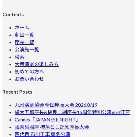
Contents
ホーム
劇団一覧
座長一覧
公演先一覧
検索
大衆演劇の楽しみ方
初めての方へ
お問い合わせ
Recent Posts
九州演劇協会 全国座長大会 2026.8/19
橘大五郎座長&橘良二副座長15周年特別公演inお江戸
Cannes「JAPANESE NIGHT」
祇園呉服座 柿落とし記念座長大会
四代目 市川千車 襲名公演