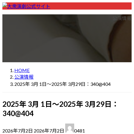
コ
ナ
ン
ビ
ホーム
Home
劇団一覧
List of theater companies
公演情報
テ
ゲ
座長一覧
List of Chairs
ン
ー
公演先一覧
List of performance locations
ツ
シ
検索
Performance Search
へ
ョ
大衆演劇の楽しみ方
How to enjoy theatre
ス
ン
初めての方へ
For first visitors
お問い合わせ
Contact
キ
に
ッ
移
HOME
プ
動
公演情報
2025年 3月 1日～2025年 3月29日：340@404
2025年 3月 1日～2025年 3月29日：
340@404
最
2026年7月2日
2026年7月2日
0481