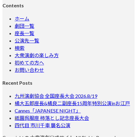
Contents
ホーム
劇団一覧
座長一覧
公演先一覧
検索
大衆演劇の楽しみ方
初めての方へ
お問い合わせ
Recent Posts
九州演劇協会 全国座長大会 2026.8/19
橘大五郎座長&橘良二副座長15周年特別公演inお江戸
Cannes「JAPANESE NIGHT」
祇園呉服座 柿落とし記念座長大会
四代目 市川千車 襲名公演