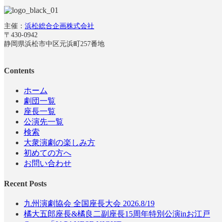
主催：
浜松総合企画株式会社
〒430-0942
静岡県浜松市中区元浜町257番地
Contents
ホーム
劇団一覧
座長一覧
公演先一覧
検索
大衆演劇の楽しみ方
初めての方へ
お問い合わせ
Recent Posts
九州演劇協会 全国座長大会 2026.8/19
橘大五郎座長&橘良二副座長15周年特別公演inお江戸