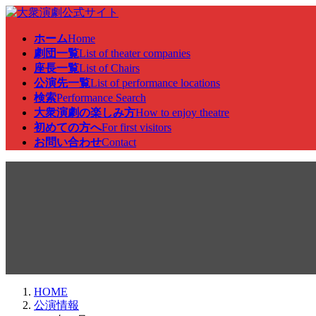
コ
ナ
ン
ビ
ホーム
Home
テ
ゲ
劇団一覧
List of theater companies
ン
ー
座長一覧
List of Chairs
ツ
シ
公演先一覧
List of performance locations
へ
ョ
検索
Performance Search
ス
ン
大衆演劇の楽しみ方
How to enjoy theatre
キ
に
初めての方へ
For first visitors
ッ
移
お問い合わせ
Contact
プ
動
公演情報
HOME
公演情報