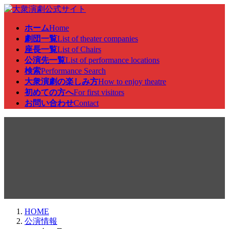
コ
ナ
ン
ビ
ホーム
Home
テ
ゲ
劇団一覧
List of theater companies
ン
ー
座長一覧
List of Chairs
ツ
シ
公演先一覧
List of performance locations
へ
ョ
検索
Performance Search
ス
ン
大衆演劇の楽しみ方
How to enjoy theatre
キ
に
初めての方へ
For first visitors
ッ
移
お問い合わせ
Contact
プ
動
公演情報
HOME
公演情報