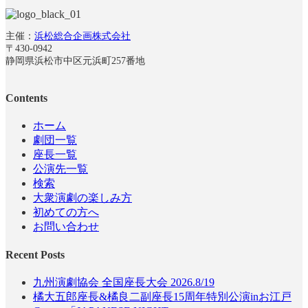
主催：
浜松総合企画株式会社
〒430-0942
静岡県浜松市中区元浜町257番地
Contents
ホーム
劇団一覧
座長一覧
公演先一覧
検索
大衆演劇の楽しみ方
初めての方へ
お問い合わせ
Recent Posts
九州演劇協会 全国座長大会 2026.8/19
橘大五郎座長&橘良二副座長15周年特別公演inお江戸