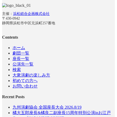
主催：
浜松総合企画株式会社
〒430-0942
静岡県浜松市中区元浜町257番地
Contents
ホーム
劇団一覧
座長一覧
公演先一覧
検索
大衆演劇の楽しみ方
初めての方へ
お問い合わせ
Recent Posts
九州演劇協会 全国座長大会 2026.8/19
橘大五郎座長&橘良二副座長15周年特別公演inお江戸