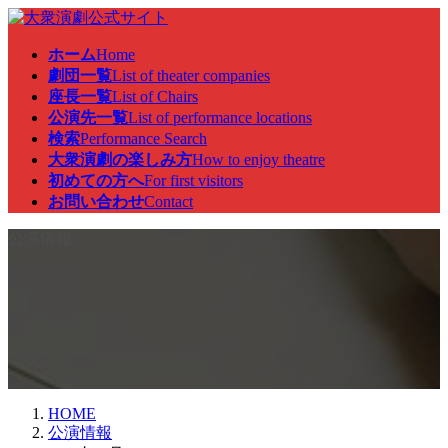
コ
ナ
ン
ビ
ホーム
Home
テ
ゲ
劇団一覧
List of theater companies
ン
ー
座長一覧
List of Chairs
ツ
シ
公演先一覧
List of performance locations
へ
ョ
検索
Performance Search
ス
ン
大衆演劇の楽しみ方
How to enjoy theatre
キ
に
初めての方へ
For first visitors
ッ
移
お問い合わせ
Contact
プ
動
公演情報
HOME
公演情報