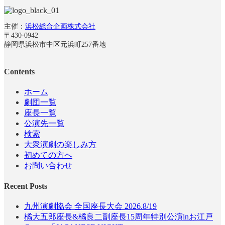
主催：
浜松総合企画株式会社
〒430-0942
静岡県浜松市中区元浜町257番地
Contents
ホーム
劇団一覧
座長一覧
公演先一覧
検索
大衆演劇の楽しみ方
初めての方へ
お問い合わせ
Recent Posts
九州演劇協会 全国座長大会 2026.8/19
橘大五郎座長&橘良二副座長15周年特別公演inお江戸