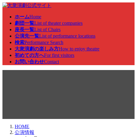
コ
ナ
ン
ビ
ホーム
Home
テ
ゲ
劇団一覧
List of theater companies
ン
ー
座長一覧
List of Chairs
ツ
シ
公演先一覧
List of performance locations
へ
ョ
検索
Performance Search
ス
ン
大衆演劇の楽しみ方
How to enjoy theatre
キ
に
初めての方へ
For first visitors
ッ
移
お問い合わせ
Contact
プ
動
公演情報
HOME
公演情報