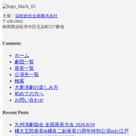
主催：
浜松総合企画株式会社
〒430-0942
静岡県浜松市中区元浜町257番地
Contents
ホーム
劇団一覧
座長一覧
公演先一覧
検索
大衆演劇の楽しみ方
初めての方へ
お問い合わせ
Recent Posts
九州演劇協会 全国座長大会 2026.8/19
橘大五郎座長&橘良二副座長15周年特別公演inお江戸