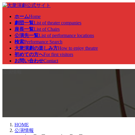
コ
ナ
ン
ビ
ホーム
Home
テ
ゲ
劇団一覧
List of theater companies
ン
ー
座長一覧
List of Chairs
ツ
シ
公演先一覧
List of performance locations
へ
ョ
検索
Performance Search
ス
ン
大衆演劇の楽しみ方
How to enjoy theatre
キ
に
初めての方へ
For first visitors
ッ
移
お問い合わせ
Contact
プ
動
公演情報
HOME
公演情報