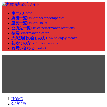
コ
ナ
ン
ビ
ホーム
Home
テ
ゲ
劇団一覧
List of theater companies
ン
ー
座長一覧
List of Chairs
ツ
シ
公演先一覧
List of performance locations
へ
ョ
検索
Performance Search
ス
ン
大衆演劇の楽しみ方
How to enjoy theatre
キ
に
初めての方へ
For first visitors
ッ
移
お問い合わせ
Contact
プ
動
公演情報
HOME
公演情報