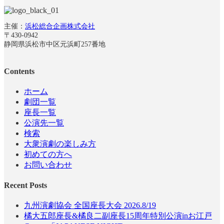
主催：
浜松総合企画株式会社
〒430-0942
静岡県浜松市中区元浜町257番地
Contents
ホーム
劇団一覧
座長一覧
公演先一覧
検索
大衆演劇の楽しみ方
初めての方へ
お問い合わせ
Recent Posts
九州演劇協会 全国座長大会 2026.8/19
橘大五郎座長&橘良二副座長15周年特別公演inお江戸