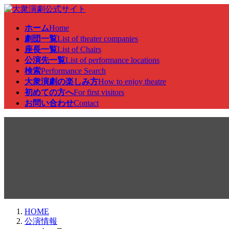
コ
ナ
ン
ビ
ホーム
Home
テ
ゲ
劇団一覧
List of theater companies
ン
ー
座長一覧
List of Chairs
ツ
シ
公演先一覧
List of performance locations
へ
ョ
検索
Performance Search
ス
ン
大衆演劇の楽しみ方
How to enjoy theatre
キ
に
初めての方へ
For first visitors
ッ
移
お問い合わせ
Contact
プ
動
公演情報
HOME
公演情報