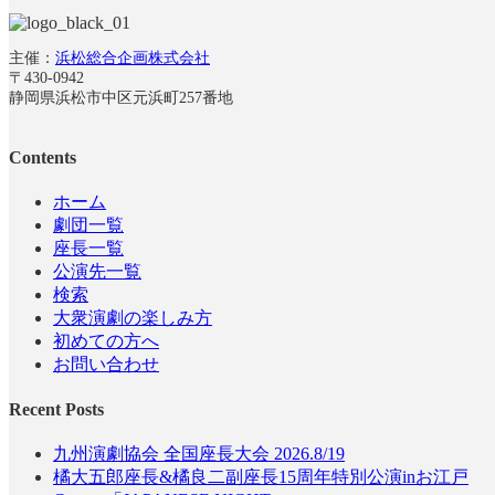
主催：
浜松総合企画株式会社
〒430-0942
静岡県浜松市中区元浜町257番地
Contents
ホーム
劇団一覧
座長一覧
公演先一覧
検索
大衆演劇の楽しみ方
初めての方へ
お問い合わせ
Recent Posts
九州演劇協会 全国座長大会 2026.8/19
橘大五郎座長&橘良二副座長15周年特別公演inお江戸