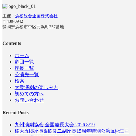
主催：
浜松総合企画株式会社
〒430-0942
静岡県浜松市中区元浜町257番地
Contents
ホーム
劇団一覧
座長一覧
公演先一覧
検索
大衆演劇の楽しみ方
初めての方へ
お問い合わせ
Recent Posts
九州演劇協会 全国座長大会 2026.8/19
橘大五郎座長&橘良二副座長15周年特別公演inお江戸