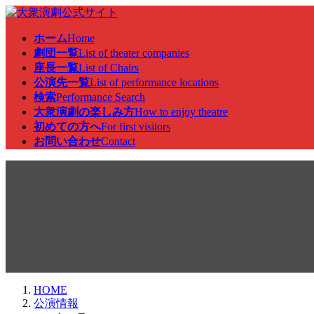
コ
ナ
ン
ビ
ホーム
Home
テ
ゲ
劇団一覧
List of theater companies
ン
ー
座長一覧
List of Chairs
ツ
シ
公演先一覧
List of performance locations
へ
ョ
検索
Performance Search
ス
ン
大衆演劇の楽しみ方
How to enjoy theatre
キ
に
初めての方へ
For first visitors
ッ
移
お問い合わせ
Contact
プ
動
公演情報
HOME
公演情報