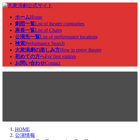
コ
ナ
ン
ビ
ホーム
Home
テ
ゲ
劇団一覧
List of theater companies
ン
ー
座長一覧
List of Chairs
ツ
シ
公演先一覧
List of performance locations
へ
ョ
検索
Performance Search
ス
ン
大衆演劇の楽しみ方
How to enjoy theatre
キ
に
初めての方へ
For first visitors
ッ
移
お問い合わせ
Contact
プ
動
公演情報
HOME
公演情報