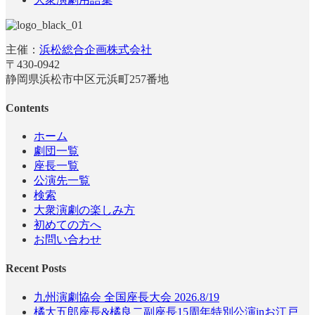
主催：
浜松総合企画株式会社
〒430-0942
静岡県浜松市中区元浜町257番地
Contents
ホーム
劇団一覧
座長一覧
公演先一覧
検索
大衆演劇の楽しみ方
初めての方へ
お問い合わせ
Recent Posts
九州演劇協会 全国座長大会 2026.8/19
橘大五郎座長&橘良二副座長15周年特別公演inお江戸