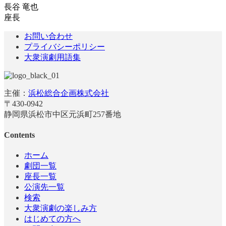
長谷 竜也
座長
お問い合わせ
プライバシーポリシー
大衆演劇用語集
主催：
浜松総合企画株式会社
〒430-0942
静岡県浜松市中区元浜町257番地
Contents
ホーム
劇団一覧
座長一覧
公演先一覧
検索
大衆演劇の楽しみ方
はじめての方へ