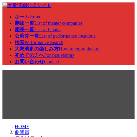
コ
ナ
ン
ビ
ホーム
Home
テ
ゲ
劇団一覧
List of theater companies
ン
ー
座長一覧
List of Chairs
ツ
シ
公演先一覧
List of performance locations
へ
ョ
検索
Performance Search
ス
ン
大衆演劇の楽しみ方
How to enjoy theatre
キ
に
初めての方へ
For first visitors
ッ
移
お問い合わせ
Contact
プ
動
劇団員
HOME
劇団員