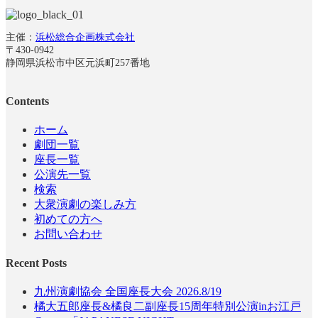
主催：
浜松総合企画株式会社
〒430-0942
静岡県浜松市中区元浜町257番地
Contents
ホーム
劇団一覧
座長一覧
公演先一覧
検索
大衆演劇の楽しみ方
初めての方へ
お問い合わせ
Recent Posts
九州演劇協会 全国座長大会 2026.8/19
橘大五郎座長&橘良二副座長15周年特別公演inお江戸