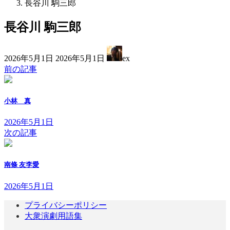
長谷川 駒三郎
長谷川 駒三郎
最
2026年5月1日
2026年5月1日
ex
終
前の記事
更
新
日
小林 真
時
:
2026年5月1日
次の記事
南條 友李愛
2026年5月1日
プライバシーポリシー
大衆演劇用語集