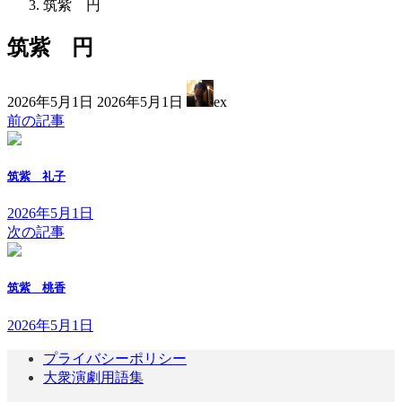
筑紫 円
筑紫 円
最
2026年5月1日
2026年5月1日
ex
終
前の記事
更
新
日
筑紫 礼子
時
:
2026年5月1日
次の記事
筑紫 桃香
2026年5月1日
プライバシーポリシー
大衆演劇用語集