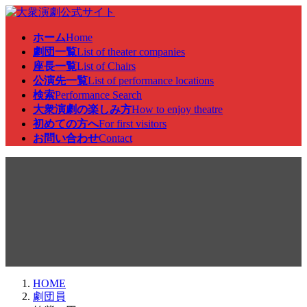
コ
ナ
ン
ビ
ホーム
Home
テ
ゲ
劇団一覧
List of theater companies
ン
ー
座長一覧
List of Chairs
ツ
シ
公演先一覧
List of performance locations
へ
ョ
検索
Performance Search
ス
ン
大衆演劇の楽しみ方
How to enjoy theatre
キ
に
初めての方へ
For first visitors
ッ
移
お問い合わせ
Contact
プ
動
劇団員
HOME
劇団員