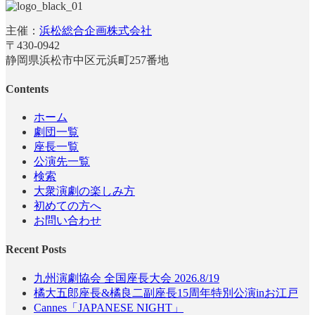
主催：
浜松総合企画株式会社
〒430-0942
静岡県浜松市中区元浜町257番地
Contents
ホーム
劇団一覧
座長一覧
公演先一覧
検索
大衆演劇の楽しみ方
初めての方へ
お問い合わせ
Recent Posts
九州演劇協会 全国座長大会 2026.8/19
橘大五郎座長&橘良二副座長15周年特別公演inお江戸
Cannes「JAPANESE NIGHT」