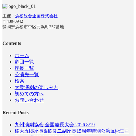
主催：
浜松総合企画株式会社
〒430-0942
静岡県浜松市中区元浜町257番地
Contents
ホーム
劇団一覧
座長一覧
公演先一覧
検索
大衆演劇の楽しみ方
初めての方へ
お問い合わせ
Recent Posts
九州演劇協会 全国座長大会 2026.8/19
橘大五郎座長&橘良二副座長15周年特別公演inお江戸