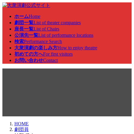
コ
ナ
ン
ビ
ホーム
Home
テ
ゲ
劇団一覧
List of theater companies
ン
ー
座長一覧
List of Chairs
ツ
シ
公演先一覧
List of performance locations
へ
ョ
検索
Performance Search
ス
ン
大衆演劇の楽しみ方
How to enjoy theatre
キ
に
初めての方へ
For first visitors
ッ
移
お問い合わせ
Contact
プ
動
劇団員
HOME
劇団員