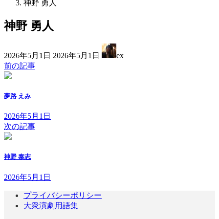
神野 勇人
神野 勇人
最
2026年5月1日
2026年5月1日
ex
終
前の記事
更
新
日
夢路 えみ
時
:
2026年5月1日
次の記事
神野 泰志
2026年5月1日
プライバシーポリシー
大衆演劇用語集