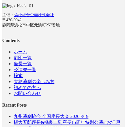
主催：
浜松総合企画株式会社
〒430-0942
静岡県浜松市中区元浜町257番地
Contents
ホーム
劇団一覧
座長一覧
公演先一覧
検索
大衆演劇の楽しみ方
初めての方へ
お問い合わせ
Recent Posts
九州演劇協会 全国座長大会 2026.8/19
橘大五郎座長&橘良二副座長15周年特別公演inお江戸