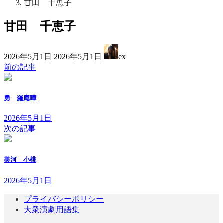
甘田 千恵子
甘田 千恵子
最
2026年5月1日
2026年5月1日
ex
終
前の記事
更
新
日
勇 羅庵嘩
時
:
2026年5月1日
次の記事
美河 小桃
2026年5月1日
プライバシーポリシー
大衆演劇用語集