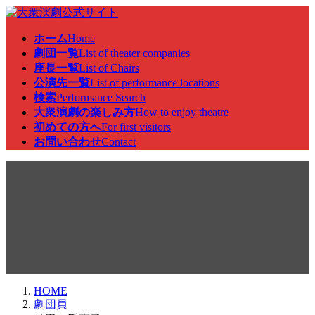
コ
ナ
ン
ビ
ホーム
Home
テ
ゲ
劇団一覧
List of theater companies
ン
ー
座長一覧
List of Chairs
ツ
シ
公演先一覧
List of performance locations
へ
ョ
検索
Performance Search
ス
ン
大衆演劇の楽しみ方
How to enjoy theatre
キ
に
初めての方へ
For first visitors
ッ
移
お問い合わせ
Contact
プ
動
劇団員
HOME
劇団員