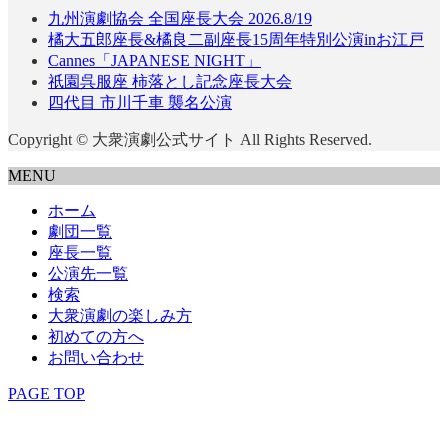
九州演劇協会 全国座長大会 2026.8/19
橘大五郎座長&橘良二副座長15周年特別公演inお江戸
Cannes「JAPANESE NIGHT」
祇園呉服座 柿落とし記念座長大会
四代目 市川千車 襲名公演
Copyright © 大衆演劇公式サイト All Rights Reserved.
MENU
ホーム
劇団一覧
座長一覧
公演先一覧
検索
大衆演劇の楽しみ方
初めての方へ
お問い合わせ
PAGE TOP