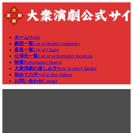
コ
ナ
ン
ビ
テ
ゲ
ン
ー
ツ
シ
へ
ョ
ホーム
Home
ス
ン
劇団一覧
List of theater companies
キ
に
座長一覧
List of Chairs
ッ
移
公演先一覧
List of performance locations
プ
動
検索
Performance Search
大衆演劇の楽しみ方
How to enjoy theatre
初めての方へ
For first visitors
お問い合わせ
Contact
劇団員