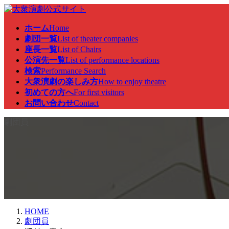
コ
ナ
ン
ビ
ホーム
Home
テ
ゲ
劇団一覧
List of theater companies
ン
ー
座長一覧
List of Chairs
ツ
シ
公演先一覧
List of performance locations
へ
ョ
検索
Performance Search
ス
ン
大衆演劇の楽しみ方
How to enjoy theatre
キ
に
初めての方へ
For first visitors
ッ
移
お問い合わせ
Contact
プ
動
劇団員
HOME
劇団員