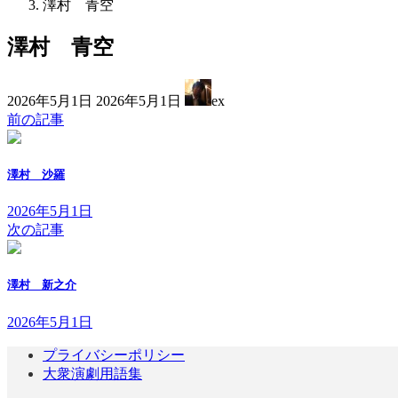
澤村 青空
澤村 青空
最
2026年5月1日
2026年5月1日
ex
終
前の記事
更
新
日
澤村 沙羅
時
:
2026年5月1日
次の記事
澤村 新之介
2026年5月1日
プライバシーポリシー
大衆演劇用語集