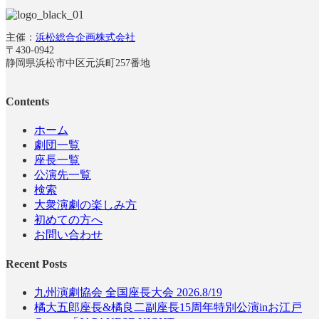
主催：
浜松総合企画株式会社
〒430-0942
静岡県浜松市中区元浜町257番地
Contents
ホーム
劇団一覧
座長一覧
公演先一覧
検索
大衆演劇の楽しみ方
初めての方へ
お問い合わせ
Recent Posts
九州演劇協会 全国座長大会 2026.8/19
橘大五郎座長&橘良二副座長15周年特別公演inお江戸