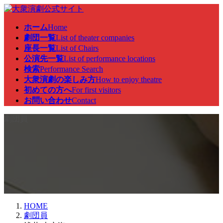
コ
ナ
ン
ビ
ホーム
Home
テ
ゲ
劇団一覧
List of theater companies
ン
ー
座長一覧
List of Chairs
ツ
シ
公演先一覧
List of performance locations
へ
ョ
検索
Performance Search
ス
ン
大衆演劇の楽しみ方
How to enjoy theatre
キ
に
初めての方へ
For first visitors
ッ
移
お問い合わせ
Contact
プ
動
劇団員
HOME
劇団員