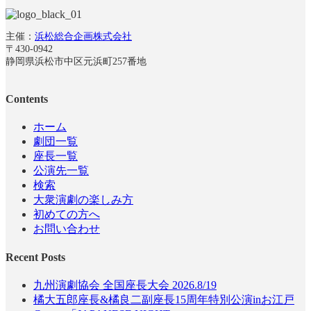
主催：
浜松総合企画株式会社
〒430-0942
静岡県浜松市中区元浜町257番地
Contents
ホーム
劇団一覧
座長一覧
公演先一覧
検索
大衆演劇の楽しみ方
初めての方へ
お問い合わせ
Recent Posts
九州演劇協会 全国座長大会 2026.8/19
橘大五郎座長&橘良二副座長15周年特別公演inお江戸