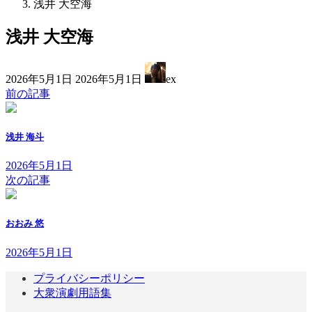
浅井 大空海
浅井 大空海
最
2026年5月1日
2026年5月1日
ex
終
前の記事
更
新
日
浅井 海斗
時
:
2026年5月1日
次の記事
おおみ 悠
2026年5月1日
プライバシーポリシー
大衆演劇用語集