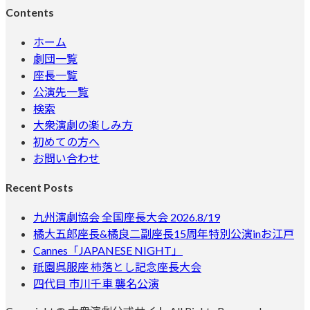
Contents
ホーム
劇団一覧
座長一覧
公演先一覧
検索
大衆演劇の楽しみ方
初めての方へ
お問い合わせ
Recent Posts
九州演劇協会 全国座長大会 2026.8/19
橘大五郎座長&橘良二副座長15周年特別公演inお江戸
Cannes「JAPANESE NIGHT」
祇園呉服座 柿落とし記念座長大会
四代目 市川千車 襲名公演